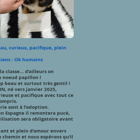
eau, curieux, pacifique, plein
hiens - Ok humains
la classe… d’ailleurs on
n noeud papillon !
op beau et surtout très gentil !
N, né vers janvier 2025,
rieuse et pacifique avec tout ce
compris.
rie sont à l’adoption.
en Espagne il remontera pucé,
ilisation sera obligatoire avant
liant et plein d’amour envers
n chemin et nous espérons qu’il