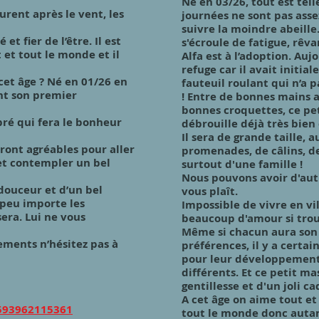
Né en 03/26, tout est tel
ourent après le vent, les
journées ne sont pas ass
suivre la moindre abeille. 
t fier de l’être. Il est
s'écroule de fatigue, rêv
 et tout le monde et il
Alfa est à l’adoption. Auj
refuge car il avait initi
cet âge ? Né en 01/26 en
fauteuil roulant qui n’a 
nt son premier
! Entre de bonnes mains a
bonnes croquettes, ce pet
bré qui fera le bonheur
débrouille déjà très bien 
Il sera de grande taille, 
eront agréables pour aller
promenades, de câlins, de
et contempler un bel
surtout d'une famille !
Nous pouvons avoir d'autr
douceur et d’un bel
vous plaît.
 peu importe les
Impossible de vivre en v
era. Lui ne vous
beaucoup d'amour si trou
Même si chacun aura son c
ements n’hésitez pas à
préférences, il y a certa
pour leur développement 
différents. Et ce petit m
gentillesse et d'un joli c
A cet âge on aime tout e
1593962115361
tout le monde donc autant