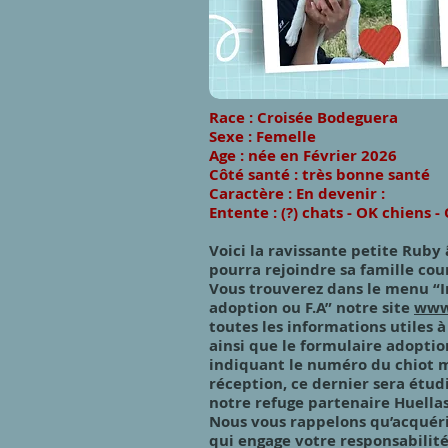
Race : Croisée Bodeguera
S
exe : Femelle
Age : née en Février 2026
Côté santé : très bonne santé
Caractère : En devenir :
Entente : (?) chats - OK chiens
Voici la ravissante petite Ruby
pourra rejoindre sa famille cou
Vous trouverez dans le menu “I
adoption ou F.A” notre site
www
toutes les informations utiles à
ainsi que le formulaire adopti
indiquant le numéro du chiot m
réception, ce dernier sera étud
notre refuge partenaire Huella
Nous vous rappelons qu’acquéri
qui engage votre responsabilité