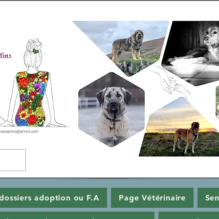
dossiers adoption ou F.A
Page Vétérinaire
Sen