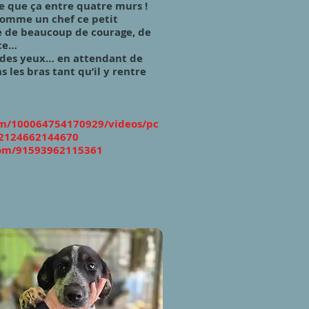
te que ça entre quatre murs !
comme un chef ce petit
ve de beaucoup de courage, de
nce…
r des yeux… en attendant de
s les bras tant qu’il y rentre
om/100064754170929/videos/pc
2124662144670
com/91593962115361