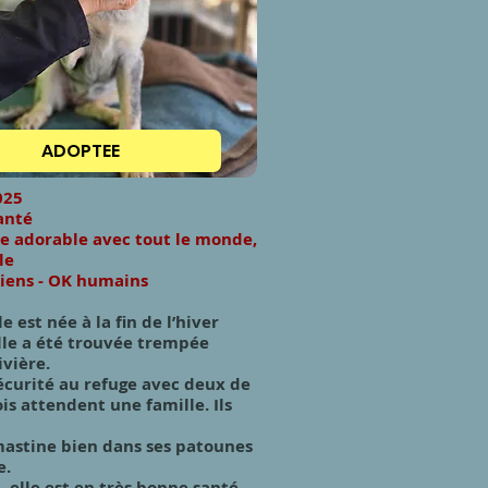
ADOPTEE
025
anté
ne adorable avec tout le monde,
le
chiens - OK humains
le est née à la fin de l’hiver
elle a été trouvée trempée
vière.
sécurité au refuge avec deux de
ois attendent une famille. Ils
mastine bien dans ses patounes
e.
 elle est en très bonne santé