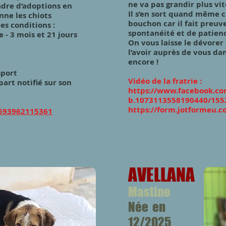
ne va pas grandir plus vi
dre d’adoptions en
Il s’en sort quand même 
ne les chiots
bouchon car il fait preu
es conditions :
spontanéité et de patie
e - 3 mois et 21 jours
On vous laisse le dévore
l’avoir auprès de vous dan
encore !
sport
Vidéo de la fratrie :
art notifié sur son
https://www.facebook.c
b.1073113558190440/155
https://form.jotformeu.
1593962115361
AVELLANA
Mastine
Née en
12/2025