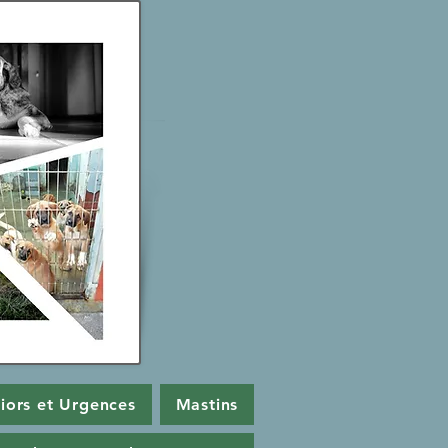
iors et Urgences
Mastins