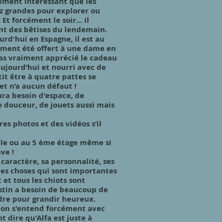
lement intéressant que les
ez grandes pour explorer ou
Et forcément le soir... il
ant des bêtises du lendemain.
ourd'hui en Espagne, il est au
alement été offert à une dame en
pas vraiment apprécié le cadeau
ujourd’hui et nourri avec de
it être à quatre pattes se
et n’a aucun défaut !
aura besoin d'espace, de
 douceur, de jouets aussi mais
es photos et des vidéos s’il
ille ou au 5 ème étage même si
ve !
aractère, sa personnalité, ses
ines choses qui sont importantes
et tous les chiots sont
astin a besoin de beaucoup de
adre pour grandir heureux.
t on s'entend forcément avec
 dire qu'Alfa est juste à