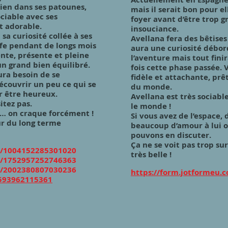
ien dans ses patounes,
mais il serait bon pour e
ciable avec ses
foyer avant d’être trop g
t adorable.
insouciance.
 sa curiosité collée à ses
Avellana fera des bêtises
ffe pendant de longs mois
aura une curiosité débor
ente, présente et pleine
l’aventure mais tout fini
un grand bien équilibré.
fois cette phase passée. 
ura besoin de se
fidèle et attachante, prê
écouvrir un peu ce qui se
du monde.
r être heureux.
Avellana est très sociabl
itez pas.
le monde !
x… on craque forcément !
Si vous avez de l’espace,
r du long terme
beaucoup d’amour à lui o
pouvons en discuter.
Ça ne se voit pas trop sur
l/1004152285301020
très belle !
l/1752957252746363
l/2002380807030236
https://form.jotformeu
1593962115361