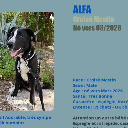
ALFA
Croisé Mastin
Né vers 03/2026
​Race : Croisé Mastin
Sexe : Mâle
Age : né vers Mars 2026
Santé :
Très Bo
nne
Caractère : espiègle, intr
Entente : (?) chats - OK c
re ! Adorable, très sympa
Attention un autre bébé m
- Ok humains
Espiègle et intrépide, casc