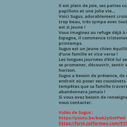
Il est plein de joie, ses pattes c
papillons et une jolie vie…
Voici Sugus, adorablement croisé e
trop beau, très sympa avec tout
est si jeune !
Vous imaginez au refuge déjà à 
Espagne, il commence tristeme
printemps.
Sugus est un jeune chien équili
d’une famille et vice versa !
Les longues journées d’été lui s
se promener, découvrir, sentir 
horizon.
Sugus a besoin de présence, de 
endroit où poser ses coussinets
tempêtes que sa famille travers
abandonnera jamais !
Si vous avez besoin de renseign
nous contacter.
Vidéo de Sugus :
https://youtu.be/boA2yGotPw0
https://form.jotformeu.com/9