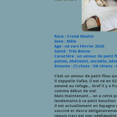
​Race : Croisé Mastin
Sexe : Mâle
Age : né vers Février 2026
Santé :
Très Bo
nne
Caractère : un amour de petit fi
pattes, obéissant, sociable, ado
Entente : (?) chats - OK chiens 
C’est un amour de petit filou qu
Il s’appelle Valko, il est né en 0
amené au refuge… bref il y a 
comme début de vie!
Mais maintenant… on a cette po
lendemains à ce petit bouchon 
Il est actuellement en Espagne
vacciné et devra obligatoirement
requis (ceci est non négligeable)