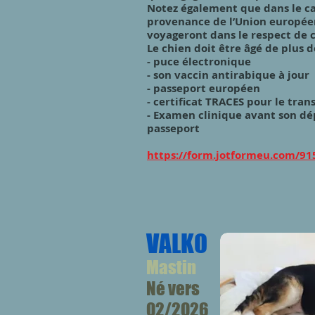
Notez également que dans le ca
provenance de l’Union européen
voyageront dans le respect de c
Le chien doit être âgé de plus d
- puce électronique
- son vaccin antirabique à jour
- passeport européen
- certificat TRACES pour le tran
- Examen clinique avant son dép
passeport
https://form.jotformeu.com/9
VALKO
Mastin
Né vers
02/2026