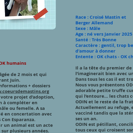
​Race : Croisé Mastin et
Berger Allemand
Sexe : Mâle
Age : né vers Janvier 2025
Santé :
Très Bo
nne
Caractère : gentil, trop b
d'amour à donner
Entente : OK chats - OK c
 - OK humains
Il a la tête du premier de 
l’imaginerait bien avec u
 âgée de 2 mois et qui
Dans tous les cas il est tr
rant Juin.
Nous vous présentons ODI
nformations + dossiers
adorable petite truffe cu
.coeursdemastins.org
qui l’entoure… les chats 
 votre projet d’adoption,
ODIN et le reste de la frat
on à compléter en
Actuellement au refuge, 
âle ou femelle. A sa
vacciné tandis que la stér
ié en concertation avec
ses un an.
s Con Esparanza.
ODIN est pétillant, conci
r un animal est un acte
tous ceux qui croisent so
 sur plusieurs années.