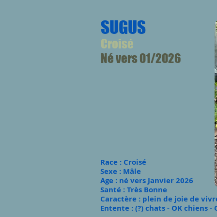
SUGUS
Croisé
Né vers 01/2026
​Race : Croisé
Sexe : Mâle
Age : né vers Janvier 2026
Santé :
Très Bo
nne
Caractère : plein de joie de viv
Entente : (?) chats - OK chiens 