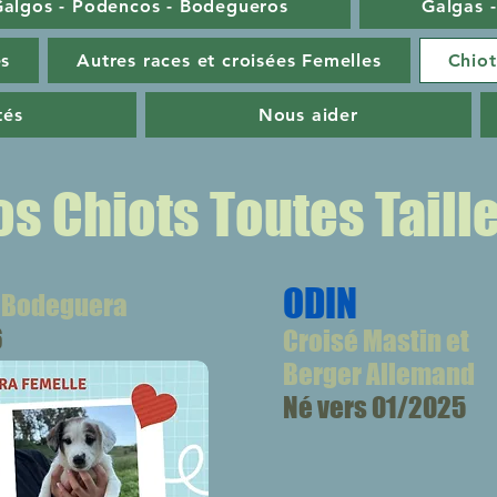
algos - Podencos - Bodegueros
Galgas 
es
Autres races et croisées Femelles
Chiot
tés
Nous aider
os Chiots Toutes Taill
ODIN
 Bodeguera
6
Croisé Mastin et
Berger Allemand
Né vers 01/2025