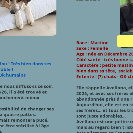
Race : Mastine
S
exe : Femelle
Age : née en Décembre 2
Côté santé : très bonne s
lou ! Très bien dans ses
Caractère : petite masti
rable !
bien dans sa tête, sociab
- Ok humains
Entente : (?) chats - OK 
e nous diffusons ce soir.
Elle s’appelle Avellana, el
2/26, il a été trouvé et
2025, et avec ses frères 
franchement mieux
abandonnée près d’une ri
Aujourd’hui, elle est en 
ssibilité de changer ses
ses frères… et tous les tr
à quatre pattes.
sont juste adorables…
 mais remontera pucé,
Avellana est une petite 
 être stérilisé à l’âge
mais au regard bien trist
.
Actuellement en Espagne,