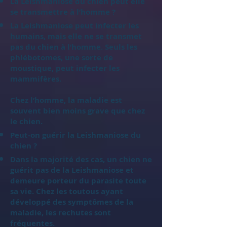
La Leishmaniose du chien peut elle
se transmettre à l’homme ?
La Leishmaniose peut infecter les
humains, mais elle ne se transmet
pas du chien à l’homme. Seuls les
phlébotomes, une sorte de
moustique, peut infecter les
mammifères.
Chez l’homme, la maladie est
souvent bien moins grave que chez
le chien.
Peut-on guérir la Leishmaniose du
chien ?
Dans la majorité des cas, un chien ne
guérit pas de la Leishmaniose et
demeure porteur du parasite toute
sa vie. Chez les toutous ayant
développé des symptômes de la
maladie, les rechutes sont
fréquentes.