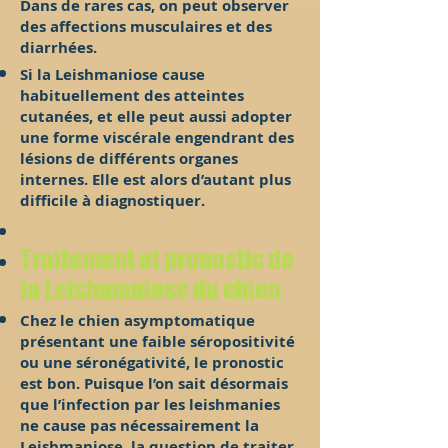
Dans de rares cas, on peut observer
des affections musculaires et des
diarrhées.
Si la Leishmaniose cause
habituellement des atteintes
cutanées, et elle peut aussi adopter
une forme viscérale engendrant des
lésions de différents organes
internes. Elle est alors d’autant plus
difficile à diagnostiquer.
Traitement et pronostic de
la Leishmaniose du chien
Chez le chien asymptomatique
présentant une faible séropositivité
ou une séronégativité, le pronostic
est bon. Puisque l’on sait désormais
que l’infection par les leishmanies
ne cause pas nécessairement la
Leishmaniose, la question de traiter