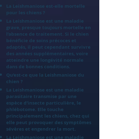
La Leishmaniose est-elle mortelle
pour les chiens ?
La Leishmaniose est une maladie
grave, presque toujours mortelle en
l’absence de traitement. Si le chien
bénéficie de soins précoces et
adaptés, il peut cependant survivre
des années supplémentaires, voire
atteindre une longévité normale
dans de bonnes conditions.
Qu’est-ce que la Leishmaniose du
chien ?
La Leishmaniose est une maladie
parasitaire transmise par une
espèce d’insecte particulière, le
phlébotome. Elle touche
principalement les chiens, chez qui
elle peut provoquer des symptômes
sévères et engendrer la mort.
La Leishmaniose est une maladie