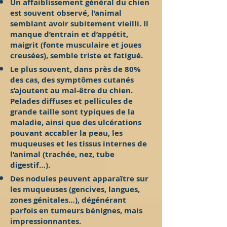
Un affaiblissement général du chien
est souvent observé, l’animal
semblant avoir subitement vieilli. Il
manque d’entrain et d’appétit,
maigrit (fonte musculaire et joues
creusées), semble triste et fatigué.
Le plus souvent, dans près de 80%
des cas, des symptômes cutanés
s’ajoutent au mal-être du chien.
Pelades diffuses et pellicules de
grande taille sont typiques de la
maladie, ainsi que des ulcérations
pouvant accabler la peau, les
muqueuses et les tissus internes de
l’animal (trachée, nez, tube
digestif…).
Des nodules peuvent apparaître sur
les muqueuses (gencives, langues,
zones génitales…), dégénérant
parfois en tumeurs bénignes, mais
impressionnantes.