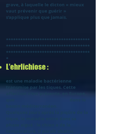
grave, à laquelle le dicton « mieux
vaut prévenir que guérir »
s’applique plus que jamais.
***********************************
***********************************
***********************************
*
L’ehrlichiose :
est une maladie bactérienne
transmise par les tiques. Cette
affection n’est présente, en Europe,
que dans le
bassin méditerranéen.
Quelques jours après la piqûre de la
tique, la maladie entre dans sa
phase aiguë : le chien a de la
température, il paraît abattu,