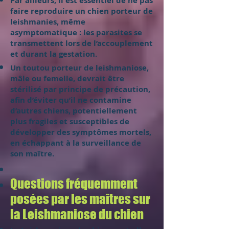
Par ailleurs, il est essentiel de ne pas
faire reproduire un chien porteur de
leishmanies, même
asymptomatique : les parasites se
transmettent lors de l’accouplement
et durant la gestation.
Un toutou porteur de leishmaniose,
mâle ou femelle, devrait être
stérilisé par principe de précaution,
afin d’éviter qu’il ne contamine
d’autres chiens, potentiellement
plus fragiles et susceptibles de
développer des symptômes mortels,
en échappant à la surveillance de
son maître.
Questions fréquemment
posées par les maîtres sur
la Leishmaniose du chien