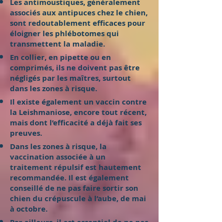
Les antimoustiques, généralement
associés aux antipuces chez le chien,
sont redoutablement efficaces pour
éloigner les phlébotomes qui
transmettent la maladie.
En collier, en pipette ou en
comprimés, ils ne doivent pas être
négligés par les maîtres, surtout
dans les zones à risque.
Il existe également un vaccin contre
la Leishmaniose, encore tout récent,
mais dont l’efficacité a déjà fait ses
preuves.
Dans les zones à risque, la
vaccination associée à un
traitement répulsif est hautement
recommandée. Il est également
conseillé de ne pas faire sortir son
chien du crépuscule à l’aube, de mai
à octobre.