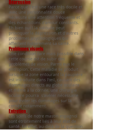
Dépression
Parce que c'est une race très docile et
avec une personnalité douce
nécessite une attention fréquente et
des échantillons d'amour constants.
Eh bien oui ! la solitude peut
provoquer la dépression et d'autres
problèmes psychologiques qui
affectent notoirement sa santé.
Problèmes visuels
Une condition rare mais possible dans
cette course est de subir des
problèmes de vision. Parmi eux le
entropion. Cette maladie se produit
lorsque la zone entourant la paupière
est introduite dans l'œil, causant des
dommages directs au globe oculaire
et même à la cornée, une chirurgie
oculaire pourra s'avérer nécessaire
pour éviter les dommages sur la
cornée notamment.
Entretien
Les soins de notre mastin espagnol
sont étroitement liés à leur état de
santé. En effet, au-delà de la question