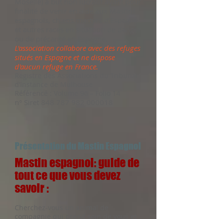
Moselle) à but non lucratif ayant pour
finalité de venir en aide aux Mastins
espagnols, chiens martyrs d’Espagne
et autres races en situation de danger
ou de précarité en Espagne.
L'association collabore avec des refuges
situés en Espagne et ne dispose
d'aucun refuge en France.
Registre des Associations du Tribunal
d’Instance de Mulhouse
Référencé : Volume 96 – Folio 14
n° Siret
848 787 982 000018
Présentation du Mastin Espagnol
Mastin espagnol: guide de
tout ce que vous devez
savoir :
Cherchez-vous un animal de
compagnie qui prend soin de vous et