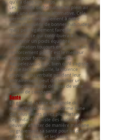
qu'il a dans son corps.
Les activités de formation en plein air
sont une excellente alternative. Cela
permettra non seulement à notre
chien d'acquérir de bonnes habitudes,
mais peut également faire de
l'exercice, ce qui contribuera à
maintenir un poids équilibré.
La formation toujours en utilisant un
renforcement positif est le meilleur
choix pour former ces chiens.
Rappelez-vous que, bien qu'il s'agisse
d'une race tranquille, la violence
physique ou verbale pendant leur
entraînement peut déclencher un
comportement de défense de votre
animal de compagnie.
Santé
En général, la race espagnole du
mastin est considérée comme l'une
des plus saines et les plus fortes.
Cependant, il existe des maladies qui
peuvent affecter de manière médiane
ou gravement sa santé pour ne pas
fournir les soins et les soins