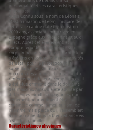
donnera plus de détails sur sa
personnalité et ses caractéristiques
physiques.
Aussi Connu sous le nom de Léonais
Mastin (mastin de Leon), l'histoire de
cette race canine date il y a environ
2000 ans, associant son arrivée en
Espagne grâce aux Phéniciens et aux
Grecs. Après cet événement, et
compte tenu de sa taille et de son
corps imposants. Le mastin protecteur
a été pris en compte dans les activités
de bétail pour la protection et la
surveillance des animaux.
Au cours des années, et en raison du
renforcement de leurs compétences, il
a été plus emmené dans le domaine
des maisons. Ainsi, il a été adopté par
différentes familles espagnoles, non
seulement pour vraiment être
considéré comme le meilleur ami de
l'homme, mais parce qu'il ressemblait
à un bon allié dans la bienveillance vis
à vis de sa famille.
Caractéristiques physiques