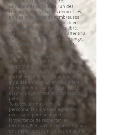
c'est tout à fait le contraire.
La nature de ce chien a l'un des
comportements les plus doux et les
plus calmes parmi de nombreuses
autres canines. Il s'agit d'un chien
avec un caractère assez équilibré.
Bien que cela reste toujours attentif à
toute situation ou personne étrange,
ils ne présentent pas d'épisodes
agressifs.
Un animal de compagnie fidèle et,
surtout, très empathique avec ses
propriétaires et ses proches. Il est
docile et aimant, donc il s'adapte
parfaitement à un groupe familial où
il y a des enfants. Et, en plus d'être
une excellente entreprise, elle
assurera également la sécurité des
petits.
Tous ces attributs liés à la
personnalité du mastin espagnol
nécessaire pour souligner
l'importance de respecter leur
territoire. Bien qu'il ne représente pas
une menace, et ce n'est pas un animal