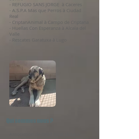
- REFUGIO SANS JORGE à Caceres
- A.S.P.A Mas que Perros à Ciudad
Real
- CriptanAnimal à Campo de Criptana
- Huellas Con Esperanza à Alcala del
Valle
- Rescates Garatuxa à Lugo
Qui sommes nous ?
Association de Droit local (Alsace-