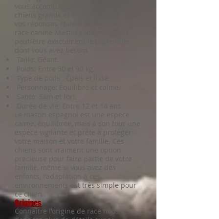
vous accompagne? Aimez-vous les
chiens grands et impressionnants ? Si
vos réponses étaient affirmatives, la
race canine Mastin espagnol. C'est
peut-être exactement le partenaire
dont vous avez besoin.
Taille: Géant.
Poids: Entre 50 et 90 kg.
Type de poils : Épais et lisse.
Personnage: Équilibré et calme.
Santé: Sain et fort.
Durée de vie: Entre 12 et 14 ans.
Le mastin espagnol est une espèce
calme, équilibrée, mais à son tour une
espèce vigilante et prête à protéger
votre maison et votre famille. Ces
chiens sont vraiment une option
précieuse pour faire partie de votre
famille, même si vous avez des
enfants, l'adaptation à ces
environnements est très simple pour
ce chien..
Origines
Connaître l'origine de race nous