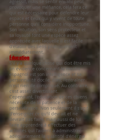
agressif, mais se sentir envahi peut
provoquer une méfiance, cela fera ce
qui est nécessaire pour défendre leur
espace et ceux qui y vivent de toute
personne qu'il considère Inopportune.
Son intuition, son sens protecteur et
sa loyauté font une espèce assez
appréciée avec laquelle il est facile
d'établir des liens pratiquement
immédiatement.
Éducation
S'il y a quelque chose qui doit être mis
en évidence concernant le mastin
espagnol est son intelligence et sa
personnalité docile, donc l'entraîner
n'est rien de compliqué. Au contraire,
c'est assez divertissant.
Cependant, l'éducation de ces chiens
nécessite de la patience et de la
persévérance. Non seulement il s'agit
d'enseigner ce qu'il devrait et ne
devrait pas faire, mais aussi de lui
faire apprendre à effectuer des
activités qui l'aident à administrer
adéquatement la quantité d'énergie