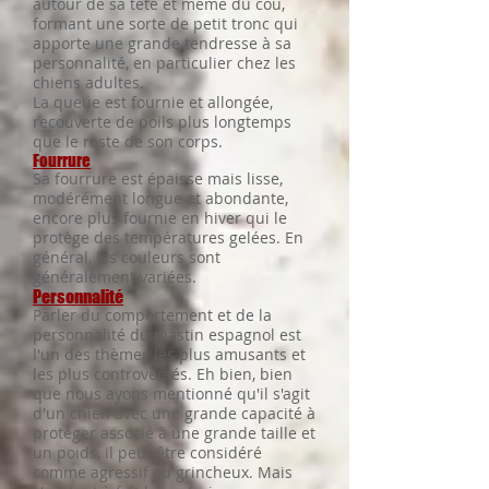
autour de sa tête et même du cou,
formant une sorte de petit tronc qui
apporte une grande tendresse à sa
personnalité, en particulier chez les
chiens adultes.
La queue est fournie et allongée,
recouverte de poils plus longtemps
que le reste de son corps.
Fourrure
Sa fourrure est épaisse mais lisse,
modérément longue et abondante,
encore plus fournie en hiver qui le
protège des températures gelées. En
général, les couleurs sont
généralement variées.
Personnalité
Parler du comportement et de la
personnalité du mastin espagnol est
l'un des thèmes les plus amusants et
les plus controversés. Eh bien, bien
que nous ayons mentionné qu'il s'agit
d'un chien avec une grande capacité à
protéger associé à une grande taille et
un poids, il peut être considéré
comme agressif ou grincheux. Mais