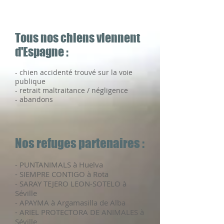
Tous nos chiens viennent
d'Espagne :
- chien accidenté trouvé sur la voie
publique
- retrait maltraitance / négligence
- abandons
Nos refuges partenaires :
- PUNTANIMALS à Huelva
- SIEMPRE CONTIGO à Rota
- SARAY TEJERO LEON-SOTELO à
Séville
​- APAYMA à Argamasilla de Alba
- ARIEL PROTECTORA DE ANIMALES à
Séville