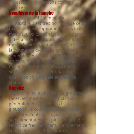
nécessaires. Regardons certains
d'entre eux:
Dysplasie de la hanche
Étant un grand chien et une
contexture, c'est très normal que cette
maladie puisse apparaître dans les
mastifs. Ceci est généralement associé
à des aliments inappropriés et à un
mode de vie sédentaire dans la vie de
la canine. La dysplasie provoque
généralement de grandes douleurs
articulaires et empêche la bonne
mobilité de notre chien, que sera
soulagée généralement par une
opération chirurgicale au dernire
stade.
Obésité
Comme dans la plupart des grandes
races, les mastiffs espagnols sont
généralement des chiens très
gloutons, ils courent donc le risque
d'obésité. Contrôler rigoureusement
son alimentation, en plus de faire de
l'exercice fréquemment, il empêchera
cette pathologie d'apparaître.