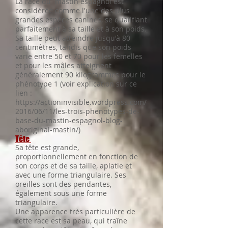
La race du mastin espagnol est
considérée comme l'une des plus
grandes espèces canines, se qualifiant
parfaitement à sa taille et à son poids.
Sa taille peut atteindre jusqu'à 80
centimètres, tandis que son poids
varie entre 50 et 70 pour les femelles
et pour les mâles atteignent
généralement 90 kilogrammes pour le
phénotype 1
(voir explication sur ce
lien :
https://actioninvisible.wordpress.com/
2016/06/11/les-trois-phenotypes-de-
base-du-mastin-espagnol-blog-
aboriginal-mastin/)
Tête
Sa tête est grande,
proportionnellement en fonction de
son corps et de sa taille, aplatie et
avec une forme triangulaire. Ses
oreilles sont des pendantes,
également sous une forme
triangulaire.
Une apparence très particulière de
cette race est sa peau, qui traîne