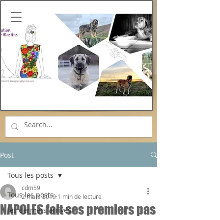
Post
Tous les posts
cdm59
Tous les posts
2 mars 2019
1 min de lecture
NAPOLES fait ses premiers pas
les derniers arrivés