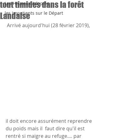
tout timides dans la forêt
Les Heureux Adoptés
les Impatients sur le Départ
Landaise
 Arrivé aujourd'hui (28 février 2019), 
il doit encore assurément reprendre 
du poids mais il  faut dire qu'il est 
rentré si maigre au refuge.... par 