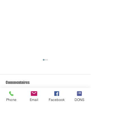
Commentaires
CYRANO EST ADOPTE
ARRIVÉES IMMINENTES...
Phone
Email
Facebook
DONS
Rédigez un commentaire...