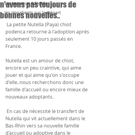
n'avons pas toujours de
Les Heureux Adoptés
les Impatients sur le Départ
bonnes nouvelles..
 La petite Nutella (Paya) chiot 
podenca retourne à l'adoption après 
seulement 10 jours passés en 
France. 
Nutella est un amour de chiot, 
encore un peu craintive, qui aime  
jouer et qui aime qu'on s'occupe 
d'elle..nous recherchons donc une  
famille d'accueil ou encore mieux de 
nouveaux adoptants.
 En cas de nécessité le transfert de 
Nutella qui vit actuellement dans le  
Bas-Rhin vers sa nouvelle famille 
d’accueil ou adoptive dans le 