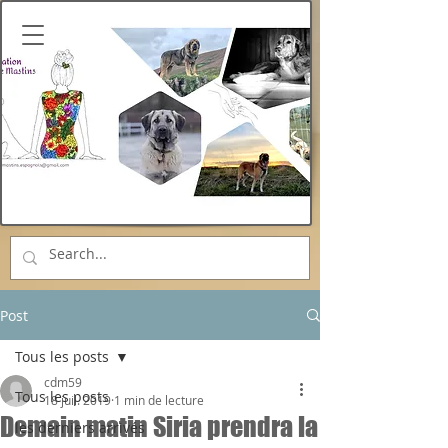
Post
Tous les posts
cdm59
Tous les posts
18 juil. 2019
1 min de lecture
Demain matin Siria prendra la
les derniers arrivés