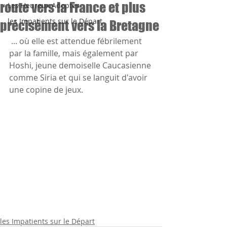
route vers la France et plus
Les Heureux Adoptés
les Impatients sur le Départ
précisément vers la Bretagne
 ... où elle est attendue fébrilement 
par la famille, mais également par 
Hoshi, jeune demoiselle Caucasienne 
comme Siria et qui se languit d'avoir 
une copine de jeux. 
les Impatients sur le Départ