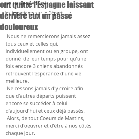
ont quitté l'Espagne laissant
Les Heureux Adoptés
les Impatients sur le Départ
derrière eux un passé
douloureux
 Nous ne remercierons jamais assez 
tous ceux et celles qui,  
individuellement ou en groupe, ont  
donné  de leur temps pour qu'une  
fois encore 3 chiens abandonnés 
retrouvent l'espérance d'une vie 
meilleure.
 Ne cessons jamais d'y croire afin 
que d'autres départs puissent 
encore se succéder à celui 
d'aujourd'hui et ceux déjà passés.
 Alors, de tout Coeurs de Mastins, 
merci d'oeuvrer et d'être à nos côtés 
chaque jour. 