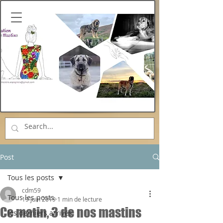
Post
Tous les posts
cdm59
Tous les posts
19 juin 2019
1 min de lecture
Ce matin, 3 de nos mastins
les derniers arrivés