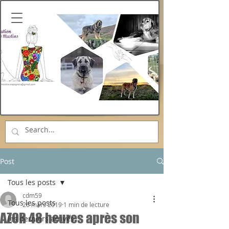
Post
Tous les posts
cdm59
Tous les posts
26 mars 2019
1 min de lecture
AZOR 48 heures après son
les derniers arrivés