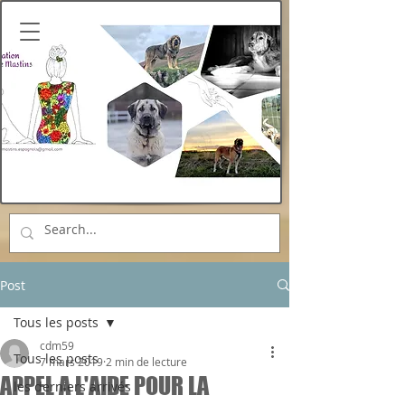
Post
Tous les posts
cdm59
Tous les posts
7 mars 2019
2 min de lecture
APPEL A L'AIDE POUR LA
les derniers arrivés