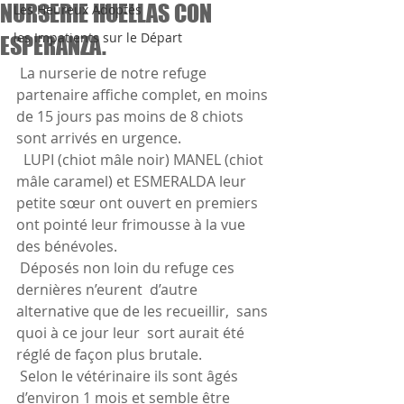
NURSERIE HUELLAS CON
Les Heureux Adoptés
les Impatients sur le Départ
ESPERANZA.
 La nurserie de notre refuge 
partenaire affiche complet, en moins 
de 15 jours pas moins de 8 chiots 
sont arrivés en urgence.
  LUPI (chiot mâle noir) MANEL (chiot 
mâle caramel) et ESMERALDA leur  
petite sœur ont ouvert en premiers 
ont pointé leur frimousse à la vue  
des bénévoles.
 Déposés non loin du refuge ces 
dernières n’eurent  d’autre 
alternative que de les recueillir,  sans 
quoi à ce jour leur  sort aurait été 
réglé de façon plus brutale.
 Selon le vétérinaire ils sont âgés 
d’environ 1 mois et semble être 