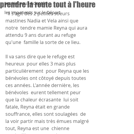
prendre la route tout à l'heure
Les Heureux Adoptés
les Impatients sur le Départ
  Il s'agit des 2 petites soeurs 
mastines Nadia et Vela ainsi que 
notre  tendre mamie Reyna qui aura 
attendu 9 ans durant au refuge 
qu'une  famille la sorte de ce lieu. 
Il va sans dire que le refuge est 
heureux  pour elles 3 mais plus 
particulièrement  pour Reyna que les 
bénévoles ont côtoyé depuis toutes 
ces années. L'année dernière, les 
bénévoles  eurent tellement peur 
que la chaleur écrasante  lui soit 
fatale, Reyna était en grande 
souffrance, elles sont soulagées  de 
la voir partir mais très émues malgré 
tout, Reyna est une  chienne 