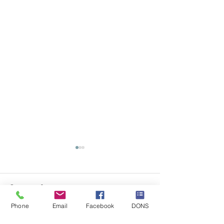
Commentaires
Phone
Email
Facebook
DONS
CYRANO EST ADOPTE
ARRIVÉES IMMINENTES...