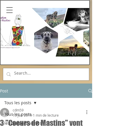
Post
Tous les posts
cdm59
Tous les posts
13 juil. 2019
1 min de lecture
3 "Coeurs de Mastins" vont
les derniers arrivés